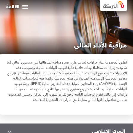
Al Baraka
القائمة
عن البركة
علاقات المستثمرين
مراقبة الأداء المالي
التمويلات الاجتماعية و المستدامة
تطبق المجموعة عدة إجراءات تساعد على رصد ومراقبة نشاطاتها على مستوى العالم. كما
الحوكمة الإدارية
تمّ وضع إجراءات متكاملة وذات فاعلية عالية لتوحيد البيانات المالية، وبموجب هذه
الإجراءات تقوم جميع الوحدات التابعة للمجموعة بتقديم بياناتها المالية بصيغة تتوافق مع
معايير المحاسبة الإسلامية الصادرة عن هيئة المحاسبة والمراجعة للمؤسسات المالية
الإسلامية (AAOIFI) ومع المعايير الدولية لإعداد التقارير المالية (
.(IFRS
ويتمّ توحيد
المركز الاعلامي
البيانات المالية للوحدات بشكل ربع سنوي وتصدر بها نتائج مالية موحدة للمجموعة.
وإضافة إلى ذلك، تقوم الوحدات التابعة برفع تقارير شهرية إلى المركز الرئيسي للمجموعة
بيانات الإتصال
تتضمن تفاصيل أدائها المالي مقارنة مع الموازنات التقديرية المعتمدة
.
المركز الاعلامي