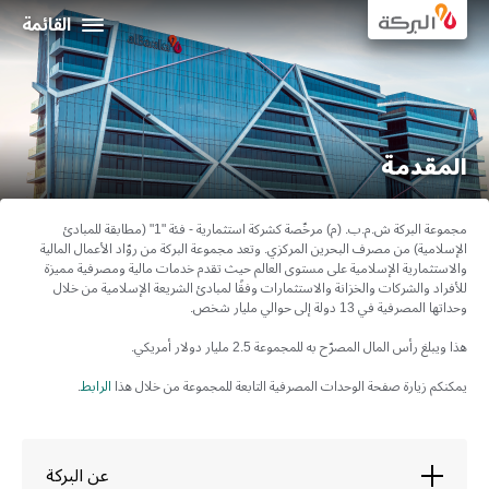
Al Baraka
القائمة
عن البركة
علاقات المستثمرين
المقدمة
التمويلات الاجتماعية و المستدامة
مجموعة البركة ش.م.ب. (م) مرخّصة كشركة استثمارية - فئة "1" (مطابقة للمبادئ
الحوكمة الإدارية
الإسلامية) من مصرف البحرين المركزي. وتعد مجموعة البركة من روّاد الأعمال المالية
والاستثمارية الإسلامية على مستوى العالم حيث تقدم خدمات مالية ومصرفية مميزة
للأفراد والشركات والخزانة والاستثمارات وفقًا لمبادئ الشريعة الإسلامية من خلال
وحداتها المصرفية في 13 دولة إلى حوالي مليار شخص.
المركز الاعلامي
هذا ويبلغ رأس المال المصرّح به للمجموعة 2.5 مليار دولار أمريكي.
بيانات الإتصال
يمكنكم زيارة صفحة الوحدات المصرفية التابعة للمجموعة من خلال هذا
الرابط
.
عن البركة